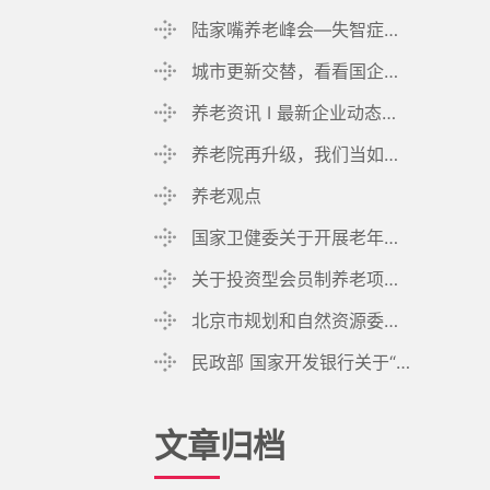
陆家嘴养老峰会—失智症专属环境的营造
城市更新交替，看看国企的养老布局
养老资讯 I 最新企业动态以及相关政策动态
养老院再升级，我们当如何做？
养老观点
国家卫健委关于开展老年医疗护理服务试点工作的通知
关于投资型会员制养老项目的关键点：客户、渠道、产品、定价
北京市规划和自然资源委员会关于印发《北京市养老服务专项规划（2021-2035年）》的通知
民政部 国家开发银行关于“十四五”期间利用开发性金融支持养老服务体系建设的通知
文章归档